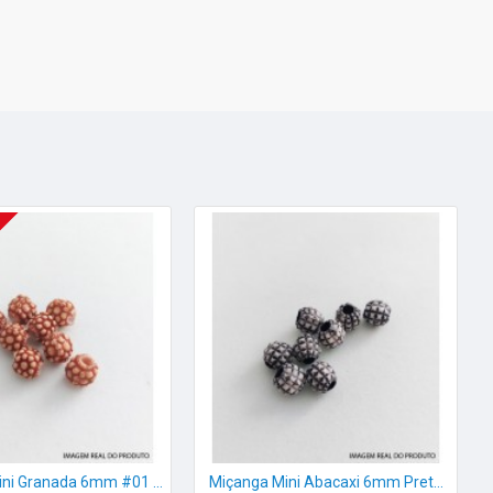
Miçanga Mini Granada 6mm #01 - c/8
Miçanga Mini Abacaxi 6mm Preta - c/8