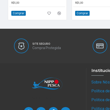
R$5,00
R$5,00
Comprar
Comprar
SITE SEGURO
Compra Protegida
Instituci
Sobre Nós
Política d
Atendimento
Politica d
Politica d