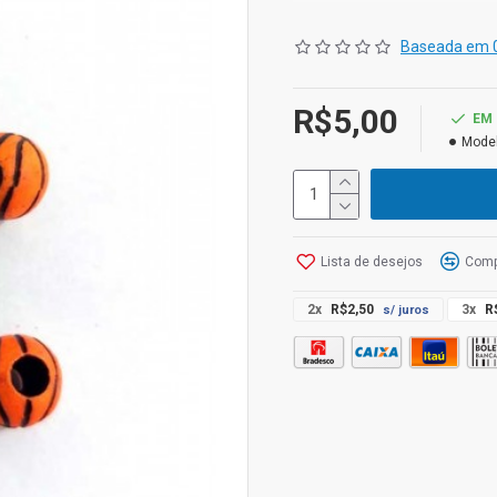
Características:
Baseada em 0
- Modelo: Basquete
R$5,00
-Tamanho: 6mm
EM
Model
-Quantidade: 8 unidades
-Cor: Laranja
Lista de desejos
Comp
2x
R$2,50
3x
R
s/ juros