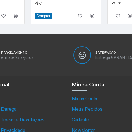
R$5,00
R$5,00
Comprar
PARCELAMENTO
SATISFAÇÃO
em até 2x s/juros
Entrega GARANTID
onal
Minha Conta
Minha Conta
e Entrega
Meus Pedidos
e Trocas e Devoluções
Cadastro
e Privacidade
Newsletter