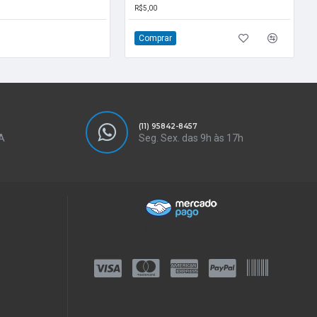
R$5,00
Comprar
(11) 95842-8457
A
Seg. Sex. das 9h às 17h
Mercado Pago