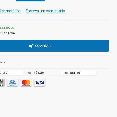
 cometários.
-
Escreva um comentário
 ESTOQUE
o:
111796
COMPRAR
arar
$1,82
4x
R$1,39
5x
R$1,16