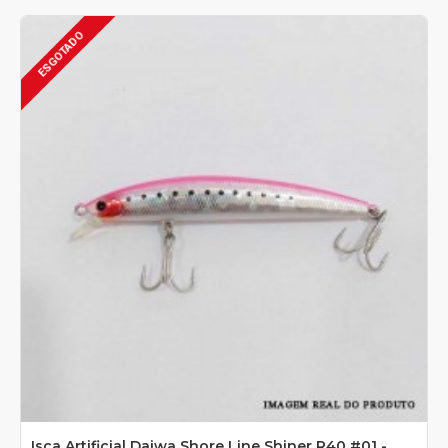
ESGOTADO
Isca Artificial Daiwa Shore Line Shiner R40 #01 -