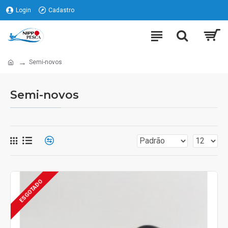
Login
Cadastro
Semi-novos
Semi-novos
ESGOTADO