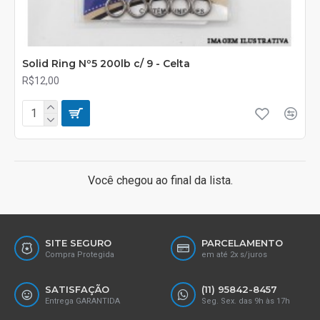
Solid Ring Nº5 200lb c/ 9 - Celta
R$12,00
Você chegou ao final da lista.
SITE SEGURO
PARCELAMENTO
Compra Protegida
em até 2x s/juros
SATISFAÇÃO
(11) 95842-8457
Entrega GARANTIDA
Seg. Sex. das 9h às 17h