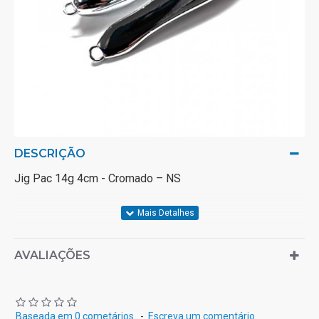
DESCRIÇÃO
Jig Pac 14g 4cm - Cromado – NS
Características:
AVALIAÇÕES
Tamanho: 4cm
Peso: 14g
Cor: Cromado
Baseada em 0 cometários.
-
Escreva um comentário